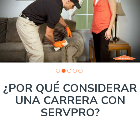
of
5:
Company
photo
1
¿POR QUÉ CONSIDERAR
UNA CARRERA CON
SERVPRO?