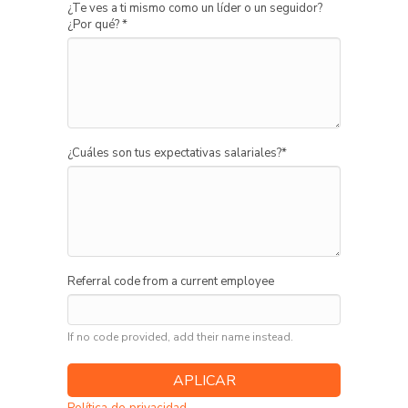
¿Te ves a ti mismo como un líder o un seguidor?
¿Por qué?
*
¿Cuáles son tus expectativas salariales?
*
Referral code from a current employee
If no code provided, add their name instead.
Política de privacidad